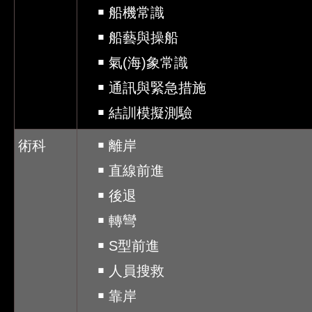
￭ 船機常識
￭ 船藝與操船
￭ 氣(海)象常識
￭ 通訊與緊急措施
￭ 結訓模擬測驗
術科
￭ 離岸
￭ 直線前進
​ ￭ 後退
​ ￭ 轉彎
​ ￭ S型前進
￭ 人員搜救
￭ 靠岸