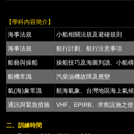
【學科內容簡介】
海事法規
小船相關法規及避碰規則
海事法規
航行計劃、航行注意事項
船藝與操船
操船技巧及海圖判讀、小船構
船機常識
汽柴油機故障及應變
氣(海)象常識
航海氣象、台灣地區海上氣候
通訊與緊急措施
VHF、EPIRB、求救設施
二、訓練時間