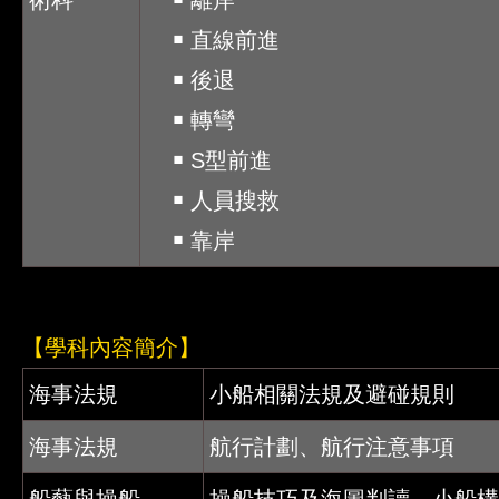
術科
￭ 離岸
￭ 直線前進
​ ￭ 後退
​ ￭ 轉彎
​ ￭ S型前進
￭ 人員搜救
￭ 靠岸
【學科內容簡介】
海事法規
小船相關法規及避碰規則
海事法規
航行計劃、航行注意事項