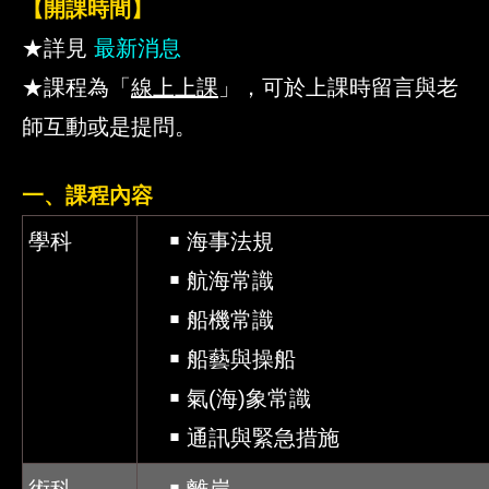
【開課時間】
★詳見
最新消息
★課程為「
線上上課
」，可於上課時留言與老
師互動或是提問。
一、課程內容
學科
￭ 海事法規
￭ 航海常識
￭ 船機常識
￭ 船藝與操船
￭ 氣(海)象常識
￭ 通訊與緊急措施