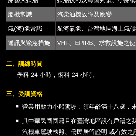
船藝與操船
操船技巧及海圖判讀、小船構
船機常識
汽柴油機故障及應變
氣(海)象常識
航海氣象、台灣地區海上氣候
通訊與緊急措施
VHF、EPIRB、求救設施
二、訓練時間
學科 24 小時，術科 24 小時。
三、受訓資格
￭
營業用動力小船駕駛：須年齡滿十八歲，未滿
11
￭
具中華民國國籍且在臺灣地區設有戶籍之
汽機車駕駛執照、僑民居留證明 或有效之